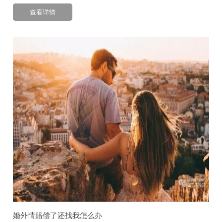
查看详情
婚外情赔偿了还找我怎么办