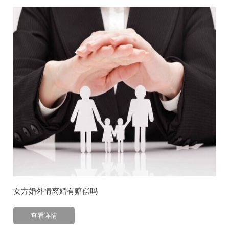
女方婚外情离婚有赔偿吗
查看详情