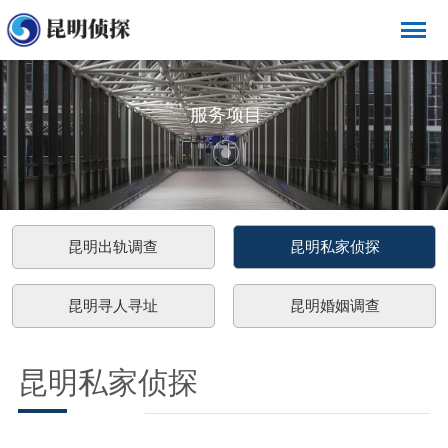
服务项目
昆明出轨调查
昆明私家侦探
昆明寻人寻址
昆明婚姻调查
昆明私家侦探