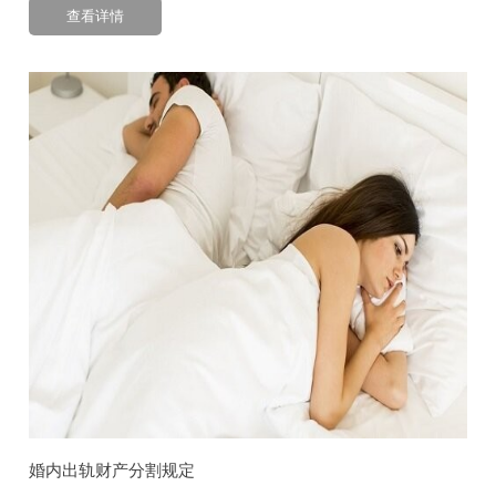
查看详情
婚内出轨财产分割规定