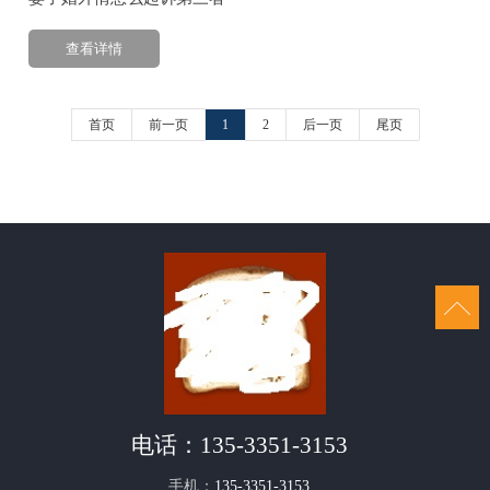
查看详情
首页
前一页
1
2
后一页
尾页
电话：
135-3351-3153
手机：
135-3351-3153