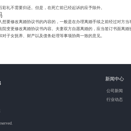
。
彩礼不需要归还。但是，在死亡前已经起诉的应予除外。
吗
想要修改离婚协议书的内容的，一般是在办理离婚手续之前经过对方当事
法院变更修改离婚协议书内容。夫妻双方自愿离婚的，应当签订书面离婚
和对子女抚养、财产以及债务处理等事项协商一致的意见。
新闻中心
3
公司新闻
行业动态
址
served.