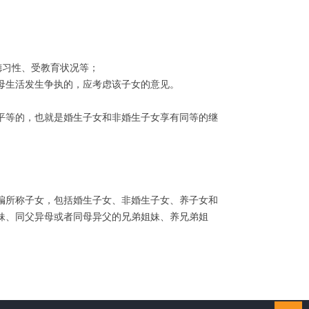
德习性、受教育状况等；
母生活发生争执的，应考虑该子女的意见。
等的，也就是婚生子女和非婚生子女享有同等的继
所称子女，包括婚生子女、非婚生子女、养子女和
妹、同父异母或者同母异父的兄弟姐妹、养兄弟姐