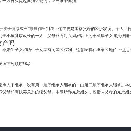
一方再次提起离婚诉讼的，应当准予离婚。
于孩子健康成长”原则作出判决，这主要是考察父母的经济状况、个人品
于小孩健康成长的一方。父母双方对八周岁以上的未成年子女随父或随
财产吗
非婚生子女和婚生子女享有同等的权利，这意味着在继承的地位上也是平
按照下列顺序继承：
。
承人不继承；没有第一顺序继承人继承的，由第二顺序继承人继承。本编
养父母和有扶养关系的继父母。本编所称兄弟姐妹，包括同父母的兄弟姐